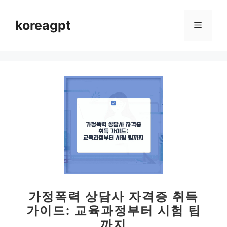
컨
텐
koreagpt
메
츠
로
뉴
건
너
뛰
기
가정폭력 상담사 자격증 취득
가이드: 교육과정부터 시험 팁
까지