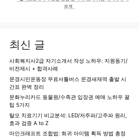
르게
최신 글
사회복지사2급 자기소개서 작성 노하우: 지원동기/
비전제시 + 합격사례
문경시민운동장 무료셔틀버스 문경새재역 출발 시
간표 완벽 정리
문화누리카드 동물원/수족관 입장권 예매 노하우 꿀
팁 5가지
탈모 치료기기 비교분석: LED/저주파/고주파 원리,
효과 검증 A to Z
마인크래프트 조합법: 희귀 아이템 획득 방법 총정