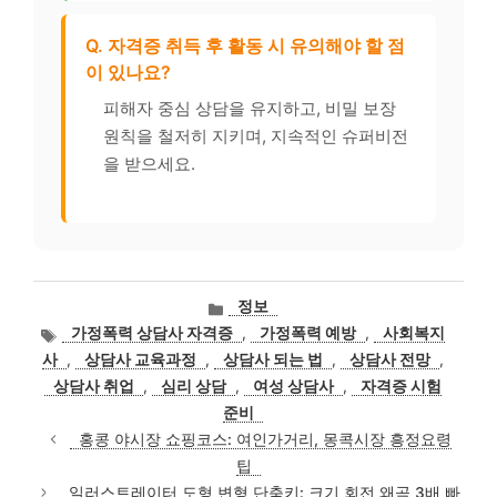
Q. 자격증 취득 후 활동 시 유의해야 할 점
이 있나요?
피해자 중심 상담을 유지하고, 비밀 보장
원칙을 철저히 지키며, 지속적인 슈퍼비전
을 받으세요.
카
정보
테
태
가정폭력 상담사 자격증
,
가정폭력 예방
,
사회복지
고
그
사
,
상담사 교육과정
,
상담사 되는 법
,
상담사 전망
,
리
상담사 취업
,
심리 상담
,
여성 상담사
,
자격증 시험
준비
홍콩 야시장 쇼핑코스: 여인가거리, 몽콕시장 흥정요령
팁
일러스트레이터 도형 변형 단축키: 크기 회전 왜곡 3배 빠