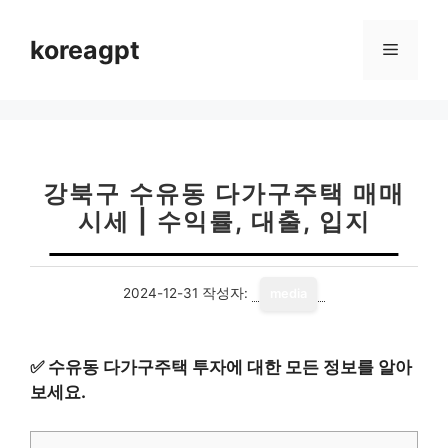
컨
텐
koreagpt
메
츠
로
뉴
건
너
뛰
기
강북구 수유동 다가구주택 매매
시세 | 수익률, 대출, 입지
2024-12-31
작성자:
media
✅
수유동 다가구주택 투자에 대한 모든 정보를 알아
보세요.