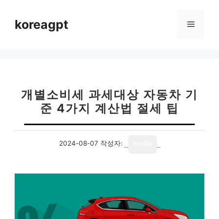
컨
텐
koreagpt
메
츠
로
뉴
건
너
뛰
기
개별소비세 과세대상 자동차 기
준 4가지 계산법 절세 팁
2024-08-07
작성자:
media