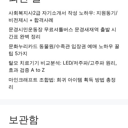
사회복지사2급 자기소개서 작성 노하우: 지원동기/
비전제시 + 합격사례
문경시민운동장 무료셔틀버스 문경새재역 출발 시
간표 완벽 정리
문화누리카드 동물원/수족관 입장권 예매 노하우 꿀
팁 5가지
탈모 치료기기 비교분석: LED/저주파/고주파 원리,
효과 검증 A to Z
마인크래프트 조합법: 희귀 아이템 획득 방법 총정
리
보관함