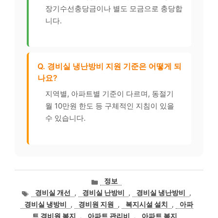
장기수선충당금이나 별도 모금으로 충당합
니다.
Q. 경비실 냉난방비 지원 기준은 어떻게 되
나요?
지역별, 아파트별 기준이 다르며, 동절기
월 10만원 한도 등 구체적인 지침이 있을
수 있습니다.
카
정보
테
태
경비실 개선
,
경비실 난방비
,
경비실 냉난방비
,
고
그
경비실 냉방비
,
경비원 지원
,
복지시설 설치
,
아파
리
트 경비원 복지
,
아파트 관리비
,
아파트 복지