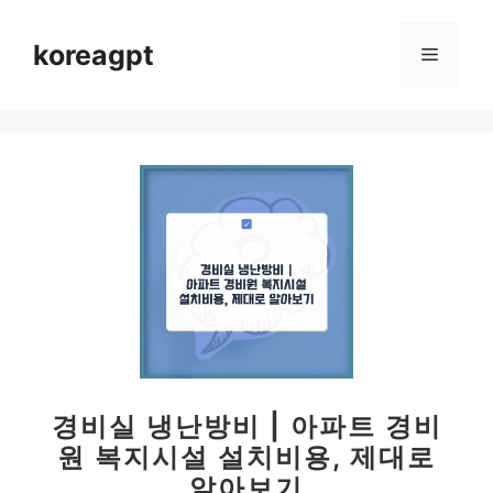
컨
텐
koreagpt
메
츠
로
뉴
건
너
뛰
기
경비실 냉난방비 | 아파트 경비
원 복지시설 설치비용, 제대로
알아보기