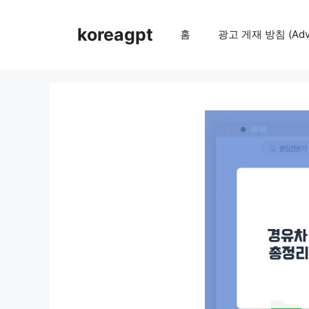
컨
텐
koreagpt
홈
광고 게재 방침 (Adver
츠
로
건
너
뛰
기