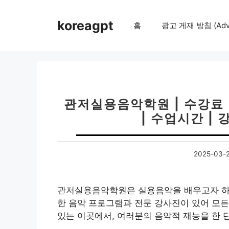
컨
텐
koreagpt
홈
광고 게재 방침 (Adver
츠
로
건
너
뛰
기
관저실용음악학원 | 수강료 |
| 수업시간 | 
2025-03-
관저실용음악학원은 실용음악을 배우고자 하는
한 음악 프로그램과 전문 강사진이 있어 모든
있는 이곳에서, 여러분의 음악적 재능을 한 