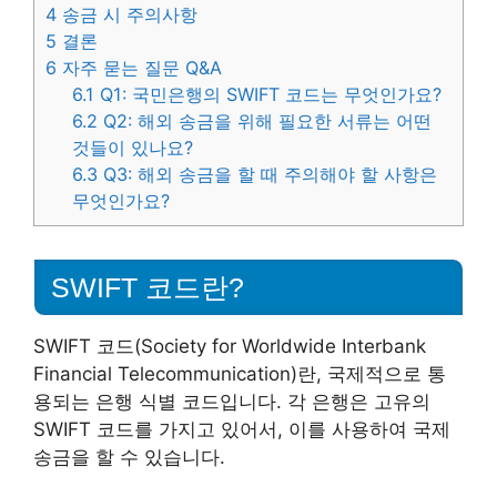
4
송금 시 주의사항
5
결론
6
자주 묻는 질문 Q&A
6.1
Q1: 국민은행의 SWIFT 코드는 무엇인가요?
6.2
Q2: 해외 송금을 위해 필요한 서류는 어떤
것들이 있나요?
6.3
Q3: 해외 송금을 할 때 주의해야 할 사항은
무엇인가요?
SWIFT 코드란?
SWIFT 코드(Society for Worldwide Interbank
Financial Telecommunication)란, 국제적으로 통
용되는 은행 식별 코드입니다. 각 은행은 고유의
SWIFT 코드를 가지고 있어서, 이를 사용하여 국제
송금을 할 수 있습니다.