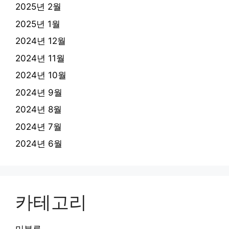
2025년 2월
2025년 1월
2024년 12월
2024년 11월
2024년 10월
2024년 9월
2024년 8월
2024년 7월
2024년 6월
카테고리