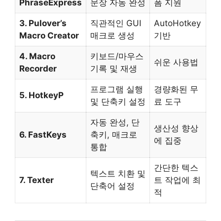
PhraseExpress
문장 자동 완성
폼 지원
3. Pulover’s
직관적인 GUI
AutoHotkey
Macro Creator
매크로 생성
기반
4. Macro
키보드/마우스
쉬운 사용법
Recorder
기록 및 재생
프로그램 실행
경량화된 무
5. HotkeyP
및 단축키 설정
료 도구
자동 완성, 단
생산성 향상
6. FastKeys
축키, 매크로
에 집중
통합
간단한 텍스
텍스트 치환 및
7. Texter
트 작업에 최
단축어 설정
적