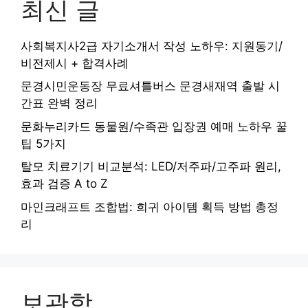
최신 글
사회복지사2급 자기소개서 작성 노하우: 지원동기/
비전제시 + 합격사례
문경시민운동장 무료셔틀버스 문경새재역 출발 시
간표 완벽 정리
문화누리카드 동물원/수족관 입장권 예매 노하우 꿀
팁 5가지
탈모 치료기기 비교분석: LED/저주파/고주파 원리,
효과 검증 A to Z
마인크래프트 조합법: 희귀 아이템 획득 방법 총정
리
보관함