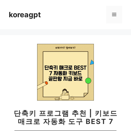
컨
텐
koreagpt
메
츠
로
뉴
건
너
뛰
기
단축키 프로그램 추천 | 키보드
매크로 자동화 도구 BEST 7