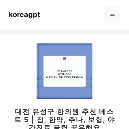
컨
텐
koreagpt
메
츠
로
뉴
건
너
뛰
기
대전 유성구 한의원 추천 베스
트 5 | 침, 한약, 추나, 보험, 야
간진료 꿀팁 공유해요