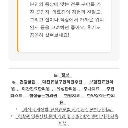
본인의 증상에 맞는 전문 분야를 가
진 곳인지, 의료진의 경험과 친절도,
그리고 집이나 직장에서 가까운 위치
인지 등을 고려하면 좋아요. 후기도
꼼꼼히 살펴보세요!
카
정보
테
태
건강꿀팁
,
대전유성구한의원추천
,
보험진료한의
고
그
원
,
야간진료한의원
,
유성한의원
,
추나치료
,
추천
리
리스트
,
침잘놓는한의원
,
한방치료
,
한약잘짓는한의
원
퇴직금 계산법: 근속연수별 산정 공식 완벽 가이드
경찰관 임용시험 준비 기간 몇 개월? 합격 준비 시간 단축
비법