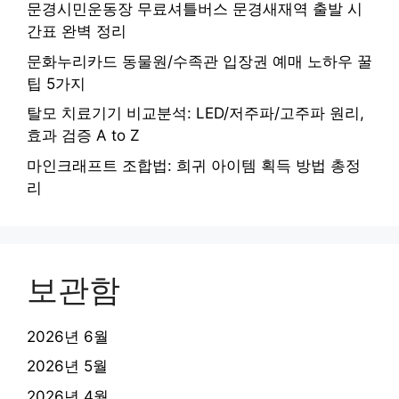
문경시민운동장 무료셔틀버스 문경새재역 출발 시
간표 완벽 정리
문화누리카드 동물원/수족관 입장권 예매 노하우 꿀
팁 5가지
탈모 치료기기 비교분석: LED/저주파/고주파 원리,
효과 검증 A to Z
마인크래프트 조합법: 희귀 아이템 획득 방법 총정
리
보관함
2026년 6월
2026년 5월
2026년 4월