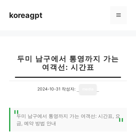
컨
텐
koreagpt
메
츠
로
뉴
건
너
뛰
기
두미 남구에서 통영까지 가는
여객선: 시간표
2024-10-31
작성자:
media
두미 남구에서 통영까지 가는 여객선: 시간표, 요
금, 예약 방법 안내