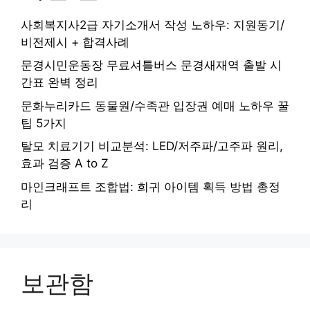
사회복지사2급 자기소개서 작성 노하우: 지원동기/
비전제시 + 합격사례
문경시민운동장 무료셔틀버스 문경새재역 출발 시
간표 완벽 정리
문화누리카드 동물원/수족관 입장권 예매 노하우 꿀
팁 5가지
탈모 치료기기 비교분석: LED/저주파/고주파 원리,
효과 검증 A to Z
마인크래프트 조합법: 희귀 아이템 획득 방법 총정
리
보관함