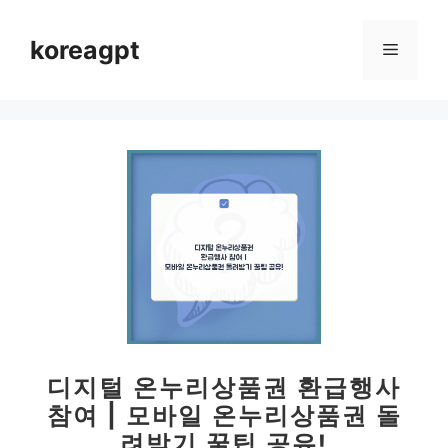
컨
텐
koreagpt
메
츠
로
뉴
건
너
뛰
기
디지털 온누리상품권 환급행사
참여 | 모바일 온누리상품권 돌
려받기 꿀팁 공유!