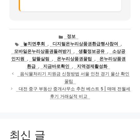
카
정보
테
태
놓치면후회
,
디지털온누리상품권환급행사참여
,
고
그
모바일온누리상품권돌려받기
,
생활정보공유
,
소상공
리
인지원
,
알뜰살림
,
온누리상품권꿀팁
,
온누리상품권
환급
,
지금바로확인
,
지역경제활성화
음식물처리기 지원금 신청방법 서울 인천 경기 울산 확인
꿀팁
대전 중구 부동산 중개사무소 추천 베스트 5 | 매매 전월세
후기 거래실적 비교
최신 글