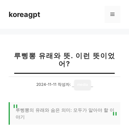
컨
텐
koreagpt
메
츠
로
뉴
건
너
뛰
기
루삥뽕 유래와 뜻. 이런 뜻이었
어?
2024-11-11
작성자:
media
루삥뽕의 유래와 숨은 의미: 모두가 알아야 할 이
야기