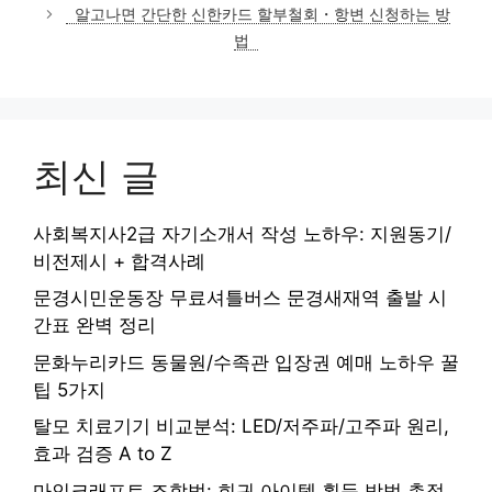
고
알고나면 간단한 신한카드 할부철회・항변 신청하는 방
리
법
최신 글
사회복지사2급 자기소개서 작성 노하우: 지원동기/
비전제시 + 합격사례
문경시민운동장 무료셔틀버스 문경새재역 출발 시
간표 완벽 정리
문화누리카드 동물원/수족관 입장권 예매 노하우 꿀
팁 5가지
탈모 치료기기 비교분석: LED/저주파/고주파 원리,
효과 검증 A to Z
마인크래프트 조합법: 희귀 아이템 획득 방법 총정