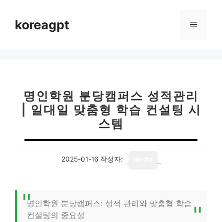
컨
텐
koreagpt
메
츠
로
뉴
건
너
뛰
기
명인학원 분당캠퍼스 성적관리
| 일대일 맞춤형 학습 컨설팅 시
스템
2025-01-16
작성자:
media
명인학원 분당캠퍼스: 성적 관리와 맞춤형 학습
컨설팅의 중요성