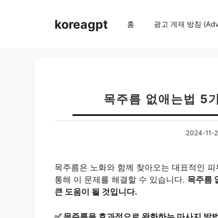
컨
텐
koreagpt
홈
광고 게재 방침 (Adver
츠
로
건
너
뛰
기
목주름 없애는법 5가
2024-11-
목주름은 노화와 함께 찾아오는 대표적인 피
통해 이 문제를 해결할 수 있습니다.
목주름 
큰 도움이 될 것입니다.
✅
목주름을 효과적으로 완화하는 마사지 방