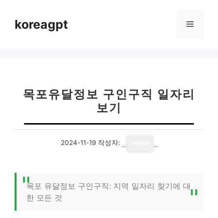
컨
텐
koreagpt
메
츠
로
뉴
건
너
뛰
기
목포유달정보 구인구직 일자리
보기
2024-11-19
작성자:
media
목포 유달정보 구인구직: 지역 일자리 찾기에 대
한 모든 것