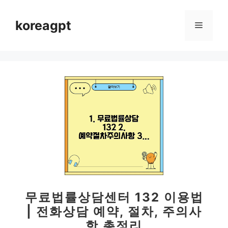
컨
텐
koreagpt
메
츠
로
뉴
건
너
뛰
기
무료법률상담센터 132 이용법
| 전화상담 예약, 절차, 주의사
항 총정리