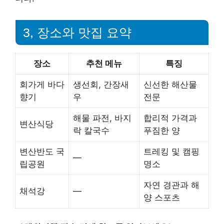
3, 장소와 맛집 요약
장소
추천 메뉴
특징
회가게 바다
생선회, 간장새
신선한 해산물
향기
우
전문
해물 파전, 바지
합리적 가격과
변산식당
락 칼국수
푸짐한 양
변산반도 국
트레킹 및 캠핑
—
립공원
명소
자연 경관과 해
채석강
—
양 스포츠