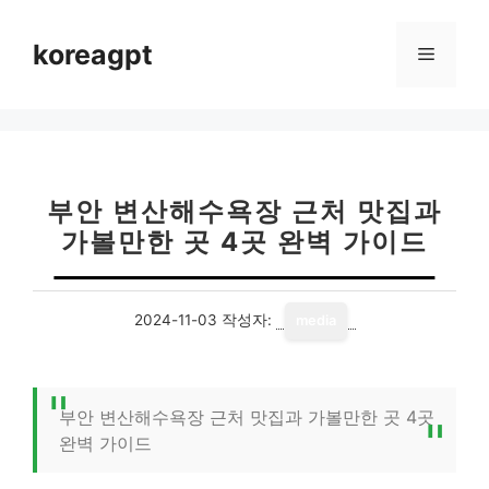
컨
텐
koreagpt
메
츠
로
뉴
건
너
뛰
기
부안 변산해수욕장 근처 맛집과
가볼만한 곳 4곳 완벽 가이드
2024-11-03
작성자:
media
부안 변산해수욕장 근처 맛집과 가볼만한 곳 4곳
완벽 가이드