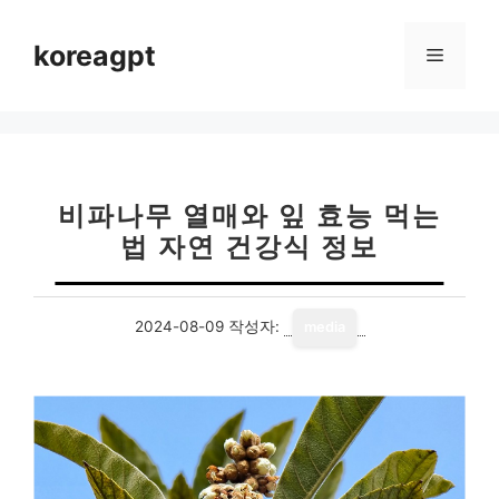
컨
텐
koreagpt
메
츠
로
뉴
건
너
뛰
기
비파나무 열매와 잎 효능 먹는
법 자연 건강식 정보
2024-08-09
작성자:
media