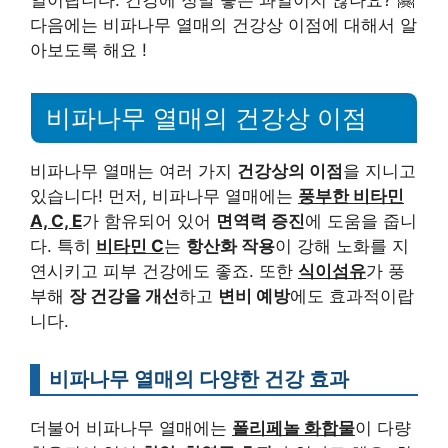
일이랍니다. 건강에 정말 좋은 과일이지 않나요? 🤗
다음에는 비파나무 열매의 건강상 이점에 대해서 알
아보도록 해요 !
비파나무 열매의 건강상 이점
비파나무 열매는 여러 가지
건강상의 이점
을 지니고
있습니다! 먼저, 비파나무 열매에는
풍부한 비타민
A, C, E
가 함유되어 있어
면역력 증진
에 도움을 줍니
다. 특히
비타민 C
는
항산화 작용
이 강해 노화를 지
연시키고 피부 건강에도 좋죠. 또한
식이섬유
가 풍
부해
장 건강을 개선
하고
변비 예방
에도 효과적이랍
니다.
비파나무 열매의 다양한 건강 효과
더불어 비파나무 열매에는
폴리페놀 화합물
이 다량