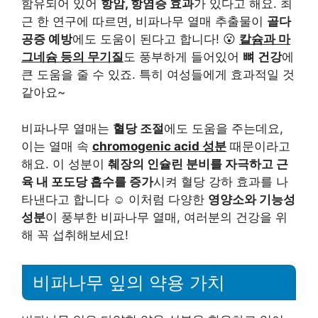
함유되어 있어
항암, 항염증 효과
가 있다고 해요. 최
근 한 연구에 따르면, 비파나무 열매 추출물이
골다
공증 예방
에도 도움이 된다고 합니다! 😮
칼슘과 마
그네슘 등의 무기질
도 풍부하게 들어있어
뼈 건강
에
큰 도움을 줄 수 있죠. 특히 여성들에게 효과적일 것
같아요~
비파나무 열매는
혈당 조절
에도 도움을 주는데요,
이는 열매 속
chromogenic acid 성분
때문이라고
해요. 이 성분이
췌장의 인슐린 분비를 자극하고 근
육 내 포도당 흡수를 증가
시켜 혈당 강하 효과를 나
타낸다고 합니다 ☺️ 이처럼 다양한
영양소와 기능성
성분
이 풍부한 비파나무 열매, 여러분의 건강을 위
해 꼭 섭취해보세요!
비파나무 잎의 약용 가치