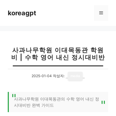
컨
텐
koreagpt
메
츠
로
뉴
건
너
뛰
기
사과나무학원 이대목동관 학원
비 | 수학 영어 내신 정시대비반
2025-01-04
작성자:
media
사과나무학원 이대목동관의 수학 영어 내신 정
시대비반 완벽 가이드