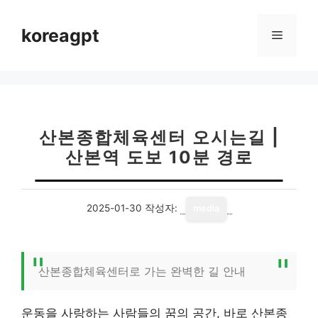
컨
텐
koreagpt
메
츠
로
뉴
건
너
뛰
기
산본종합체육센터 오시는길 |
산본역 도보 10분 경로
2025-01-30
작성자:
media
산본종합체육센터로 가는 완벽한 길 안내
운동을 사랑하는 사람들의 꿈의 공간, 바로 산본종