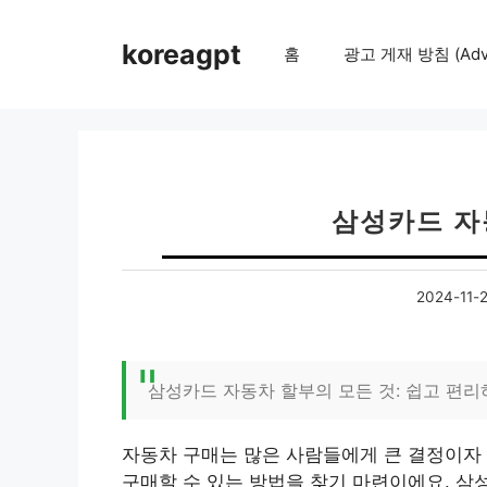
컨
텐
koreagpt
홈
광고 게재 방침 (Adver
츠
로
건
너
뛰
기
삼성카드 자
2024-11-2
삼성카드 자동차 할부의 모든 것: 쉽고 편
자동차 구매는 많은 사람들에게 큰 결정이자 
구매할 수 있는 방법을 찾기 마련이에요. 삼