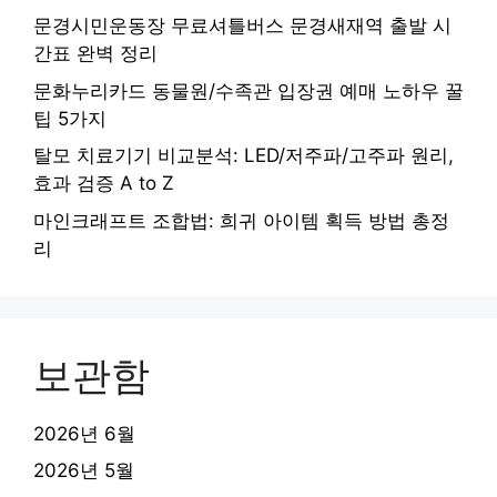
문경시민운동장 무료셔틀버스 문경새재역 출발 시
간표 완벽 정리
문화누리카드 동물원/수족관 입장권 예매 노하우 꿀
팁 5가지
탈모 치료기기 비교분석: LED/저주파/고주파 원리,
효과 검증 A to Z
마인크래프트 조합법: 희귀 아이템 획득 방법 총정
리
보관함
2026년 6월
2026년 5월