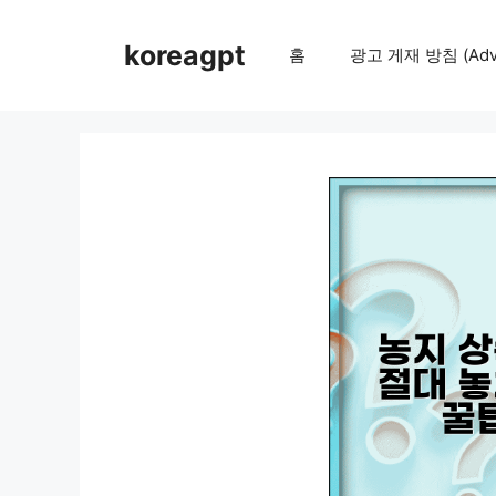
컨
텐
koreagpt
홈
광고 게재 방침 (Adver
츠
로
건
너
뛰
기