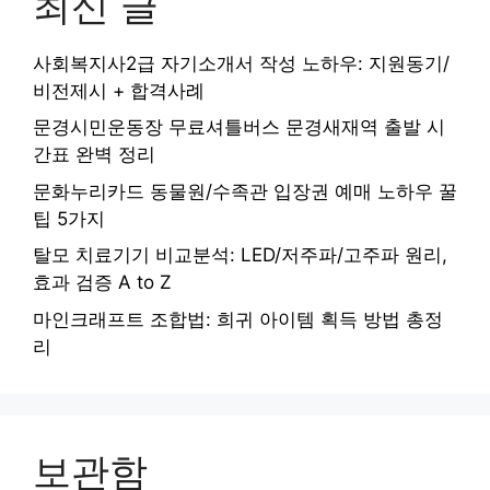
최신 글
사회복지사2급 자기소개서 작성 노하우: 지원동기/
비전제시 + 합격사례
문경시민운동장 무료셔틀버스 문경새재역 출발 시
간표 완벽 정리
문화누리카드 동물원/수족관 입장권 예매 노하우 꿀
팁 5가지
탈모 치료기기 비교분석: LED/저주파/고주파 원리,
효과 검증 A to Z
마인크래프트 조합법: 희귀 아이템 획득 방법 총정
리
보관함