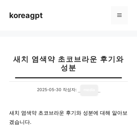
컨
텐
koreagpt
메
츠
로
뉴
건
너
뛰
기
새치 염색약 초코브라운 후기와
성분
2025-05-30
작성자:
media
새치 염색약 초코브라운 후기와 성분에 대해 알아보
겠습니다.