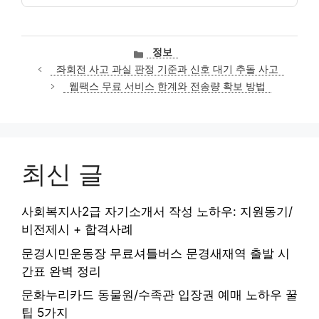
카
정보
테
좌회전 사고 과실 판정 기준과 신호 대기 추돌 사고
고
웹팩스 무료 서비스 한계와 전송량 확보 방법
리
최신 글
사회복지사2급 자기소개서 작성 노하우: 지원동기/
비전제시 + 합격사례
문경시민운동장 무료셔틀버스 문경새재역 출발 시
간표 완벽 정리
문화누리카드 동물원/수족관 입장권 예매 노하우 꿀
팁 5가지