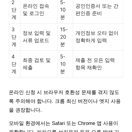
2
5-
온라인 접속
공인인증서 또는 간
단
10
및 로그인
편인증 준비
계
분
3
15-
정보 입력 및
개인정보 오타 없이
단
20
서류 업로드
정확하게 입력
계
분
4
5-
최종 검토 및
제출 전 모든 입력
단
10
제출
항목 재확인
계
분
온라인 신청 시 브라우저 호환성 문제를 겪지 않도
록 주의해야 합니다. 크롬 최신 버전이나 엣지 사용
을 권장합니다.
모바일 환경에서는 Safari 또는 Chrome 앱 사용이