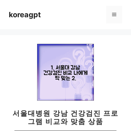
컨
텐
koreagpt
메
츠
로
뉴
건
너
뛰
기
서울대병원 강남 건강검진 프로
그램 비교와 맞춤 상품