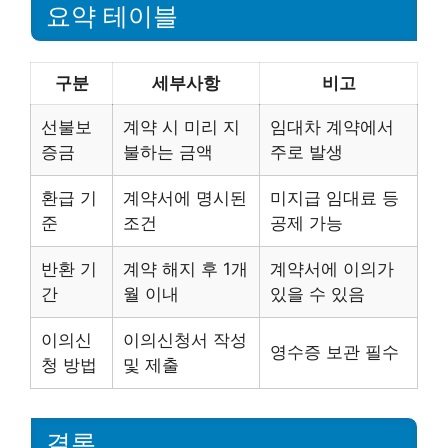
요약 테이블
구분
세부사항
비고
선불보
계약 시 미리 지
임대차 계약에서
증금
불하는 금액
주로 발생
환급 기
계약서에 명시된
미지급 임대료 등
준
조건
공제 가능
반환 기
계약 해지 후 1개
계약서에 이의가
간
월 이내
있을 수 있음
이의신
이의신청서 작성
영수증 보관 필수
청 방법
및 제출
결론