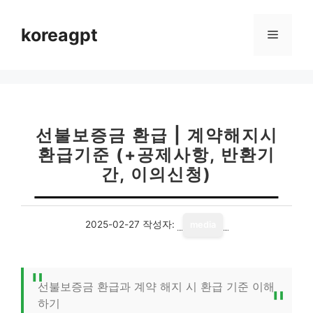
컨
텐
koreagpt
메
츠
로
뉴
건
너
뛰
기
선불보증금 환급 | 계약해지시
환급기준 (+공제사항, 반환기
간, 이의신청)
2025-02-27
작성자:
media
선불보증금 환급과 계약 해지 시 환급 기준 이해
하기