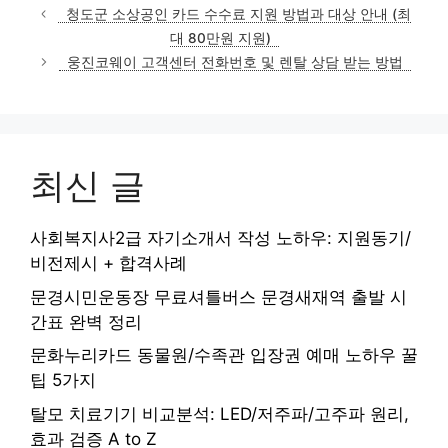
테
청도군 소상공인 카드 수수료 지원 방법과 대상 안내 (최
고
대 80만원 지원)
리
웅진코웨이 고객센터 전화번호 및 렌탈 상담 받는 방법
최신 글
사회복지사2급 자기소개서 작성 노하우: 지원동기/
비전제시 + 합격사례
문경시민운동장 무료셔틀버스 문경새재역 출발 시
간표 완벽 정리
문화누리카드 동물원/수족관 입장권 예매 노하우 꿀
팁 5가지
탈모 치료기기 비교분석: LED/저주파/고주파 원리,
효과 검증 A to Z