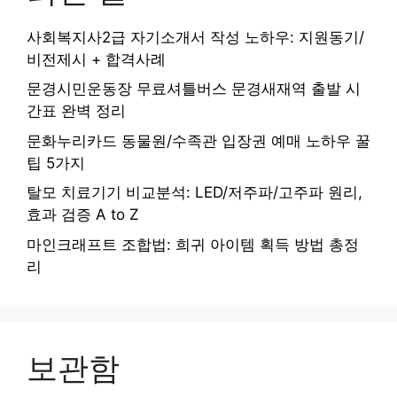
사회복지사2급 자기소개서 작성 노하우: 지원동기/
비전제시 + 합격사례
문경시민운동장 무료셔틀버스 문경새재역 출발 시
간표 완벽 정리
문화누리카드 동물원/수족관 입장권 예매 노하우 꿀
팁 5가지
탈모 치료기기 비교분석: LED/저주파/고주파 원리,
효과 검증 A to Z
마인크래프트 조합법: 희귀 아이템 획득 방법 총정
리
보관함