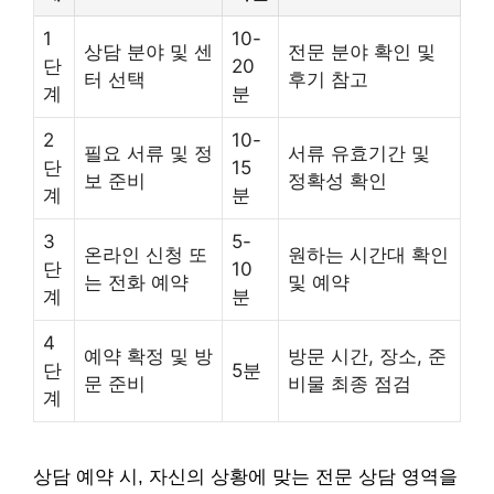
1
10-
상담 분야 및 센
전문 분야 확인 및
단
20
터 선택
후기 참고
계
분
2
10-
필요 서류 및 정
서류 유효기간 및
단
15
보 준비
정확성 확인
계
분
3
5-
온라인 신청 또
원하는 시간대 확인
단
10
는 전화 예약
및 예약
계
분
4
예약 확정 및 방
방문 시간, 장소, 준
단
5분
문 준비
비물 최종 점검
계
상담 예약 시, 자신의 상황에 맞는 전문 상담 영역을