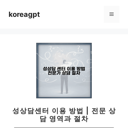
컨
텐
koreagpt
메
츠
로
뉴
건
너
뛰
기
성상담센터 이용 방법 | 전문 상
담 영역과 절차