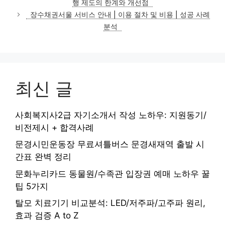
행 제도의 한계와 개선점
리
장수채권서울 서비스 안내 | 이용 절차 및 비용 | 성공 사례
분석
최신 글
사회복지사2급 자기소개서 작성 노하우: 지원동기/
비전제시 + 합격사례
문경시민운동장 무료셔틀버스 문경새재역 출발 시
간표 완벽 정리
문화누리카드 동물원/수족관 입장권 예매 노하우 꿀
팁 5가지
탈모 치료기기 비교분석: LED/저주파/고주파 원리,
효과 검증 A to Z