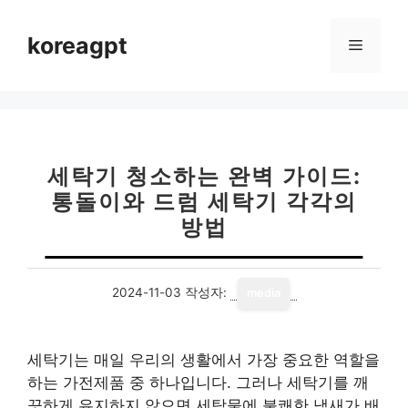
컨
텐
koreagpt
메
츠
로
뉴
건
너
뛰
기
세탁기 청소하는 완벽 가이드:
통돌이와 드럼 세탁기 각각의
방법
2024-11-03
작성자:
media
세탁기는 매일 우리의 생활에서 가장 중요한 역할을
하는 가전제품 중 하나입니다. 그러나 세탁기를 깨
끗하게 유지하지 않으면 세탁물에 불쾌한 냄새가 배