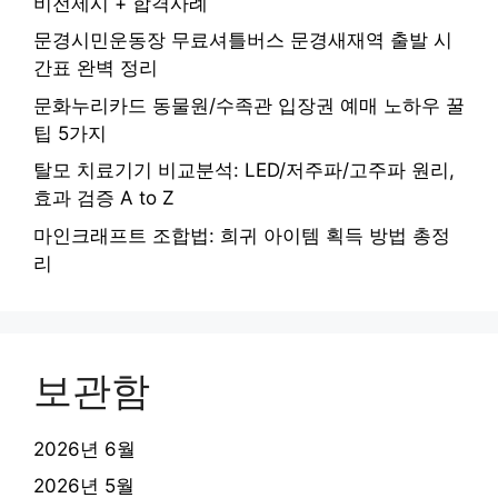
비전제시 + 합격사례
문경시민운동장 무료셔틀버스 문경새재역 출발 시
간표 완벽 정리
문화누리카드 동물원/수족관 입장권 예매 노하우 꿀
팁 5가지
탈모 치료기기 비교분석: LED/저주파/고주파 원리,
효과 검증 A to Z
마인크래프트 조합법: 희귀 아이템 획득 방법 총정
리
보관함
2026년 6월
2026년 5월