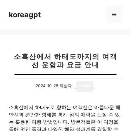
컨
텐
koreagpt
메
츠
로
뉴
건
너
뛰
기
소흑산에서 하태도까지의 여객
선 운항과 요금 안내
2024-10-28
작성자:
media
소흑산에서 하태도로 향하는 여객선은 아름다운 해
안선과 편안한 항해를 통해 섬의 매력을 느낄 수 있
는 훌륭한 여행 방법입니다. 방문객들은 이 여정을
통해 멋진 풍경과 다양한 해양 생태계를 경험할 수