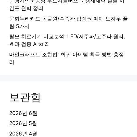
문경시민운동장 무료셔틀버스 문경새재역 출발 시
간표 완벽 정리
문화누리카드 동물원/수족관 입장권 예매 노하우 꿀
팁 5가지
탈모 치료기기 비교분석: LED/저주파/고주파 원리,
효과 검증 A to Z
마인크래프트 조합법: 희귀 아이템 획득 방법 총정
리
보관함
2026년 6월
2026년 5월
2026년 4월