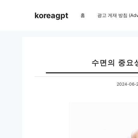
컨
텐
koreagpt
홈
광고 게재 방침 (Adver
츠
로
건
너
뛰
기
수면의 중요
2024-06-