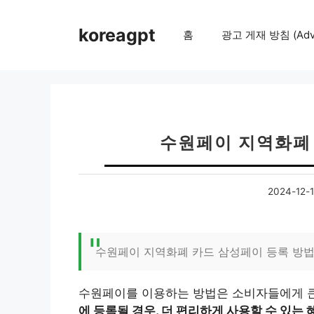
컨
텐
koreagpt
홈
광고 게재 방침 (Adver
츠
로
건
너
뛰
기
수원페이 지역화폐
2024-12-
수원페이 지역화폐 카드 삼성페이 등록 방법
수원페이를 이용하는 방법은 소비자들에게 큰
에 등록될 경우, 더 편리하게 사용할 수 있는