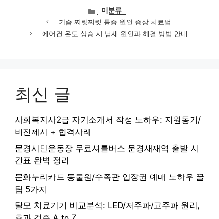
카
미분류
테
가슴 찌릿찌릿 통증 원인 증상 치료법
고
에어컨 온도 상승 시 냄새 원인과 해결 방법 안내
리
최신 글
사회복지사2급 자기소개서 작성 노하우: 지원동기/
비전제시 + 합격사례
문경시민운동장 무료셔틀버스 문경새재역 출발 시
간표 완벽 정리
문화누리카드 동물원/수족관 입장권 예매 노하우 꿀
팁 5가지
탈모 치료기기 비교분석: LED/저주파/고주파 원리,
효과 검증 A to Z