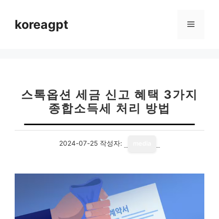
컨
텐
koreagpt
메
츠
로
뉴
건
너
뛰
기
스톡옵션 세금 신고 혜택 3가지
종합소득세 처리 방법
2024-07-25
작성자:
media