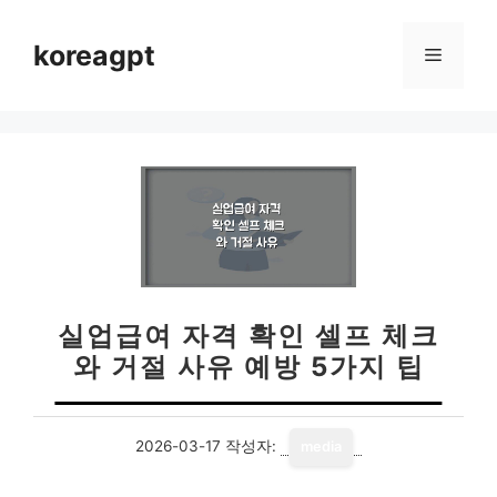
컨
텐
koreagpt
메
츠
로
뉴
건
너
뛰
기
실업급여 자격 확인 셀프 체크
와 거절 사유 예방 5가지 팁
2026-03-17
작성자:
media