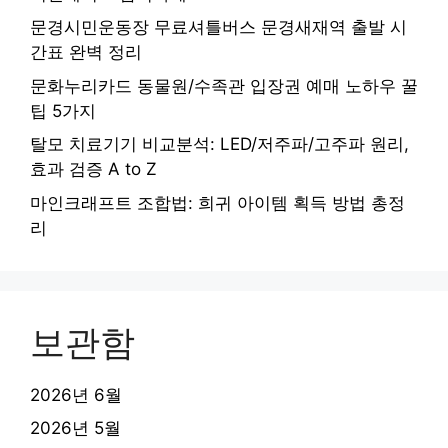
문경시민운동장 무료셔틀버스 문경새재역 출발 시
간표 완벽 정리
문화누리카드 동물원/수족관 입장권 예매 노하우 꿀
팁 5가지
탈모 치료기기 비교분석: LED/저주파/고주파 원리,
효과 검증 A to Z
마인크래프트 조합법: 희귀 아이템 획득 방법 총정
리
보관함
2026년 6월
2026년 5월