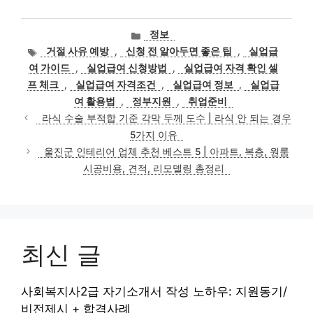
카
정보
테
태
거절 사유 예방
,
신청 전 알아두면 좋은 팁
,
실업급
고
그
여 가이드
,
실업급여 신청방법
,
실업급여 자격 확인 셀
리
프 체크
,
실업급여 자격조건
,
실업급여 정보
,
실업급
여 활용법
,
정부지원
,
취업준비
라식 수술 부적합 기준 각막 두께 도수 | 라식 안 되는 경우
5가지 이유
울진군 인테리어 업체 추천 베스트 5 | 아파트, 복층, 원룸
시공비용, 견적, 리모델링 총정리
최신 글
사회복지사2급 자기소개서 작성 노하우: 지원동기/
비전제시 + 합격사례