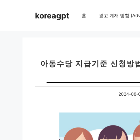
컨
텐
koreagpt
홈
광고 게재 방침 (Adver
츠
로
건
너
뛰
기
아동수당 지급기준 신청방법
2024-08-