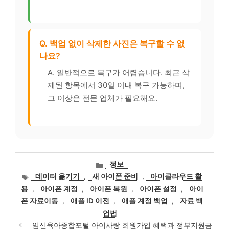
Q. 백업 없이 삭제한 사진은 복구할 수 없
나요?
A. 일반적으로 복구가 어렵습니다. 최근 삭
제된 항목에서 30일 이내 복구 가능하며,
그 이상은 전문 업체가 필요해요.
카
정보
테
태
데이터 옮기기
,
새 아이폰 준비
,
아이클라우드 활
고
그
용
,
아이폰 계정
,
아이폰 복원
,
아이폰 설정
,
아이
리
폰 자료이동
,
애플 ID 이전
,
애플 계정 백업
,
자료 백
업법
임신육아종합포털 아이사랑 회원가입 혜택과 정부지원금