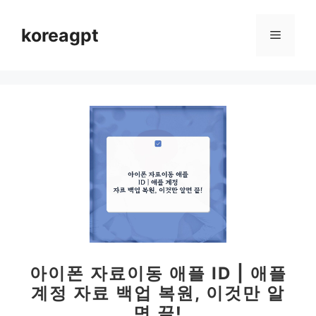
컨
텐
koreagpt
메
츠
로
뉴
건
너
뛰
기
아이폰 자료이동 애플 ID | 애플
계정 자료 백업 복원, 이것만 알
면 끝!