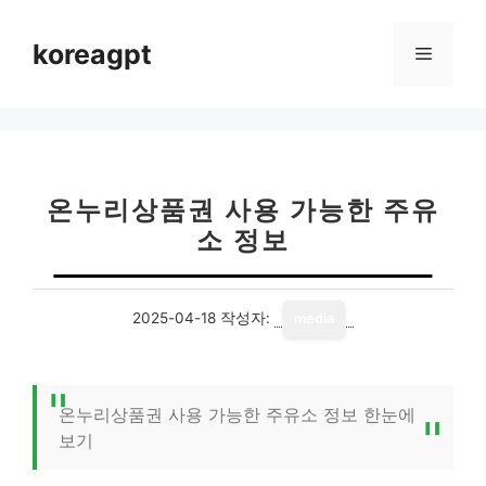
컨
텐
koreagpt
메
츠
로
뉴
건
너
뛰
기
온누리상품권 사용 가능한 주유
소 정보
2025-04-18
작성자:
media
온누리상품권 사용 가능한 주유소 정보 한눈에
보기