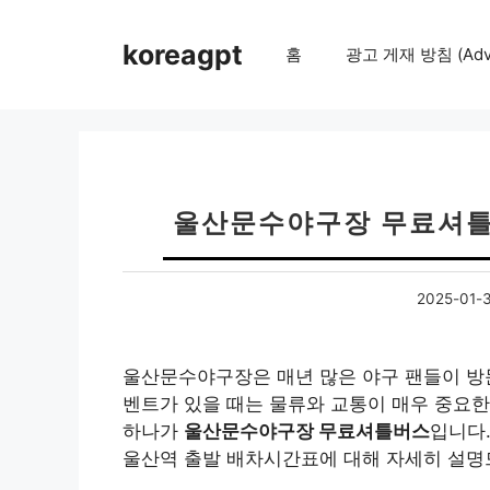
컨
텐
koreagpt
홈
광고 게재 방침 (Adver
츠
로
건
너
뛰
기
울산문수야구장 무료셔틀
2025-01-
울산문수야구장은 매년 많은 야구 팬들이 방문
벤트가 있을 때는 물류와 교통이 매우 중요한
하나가
울산문수야구장 무료셔틀버스
입니다
울산역 출발 배차시간표에 대해 자세히 설명