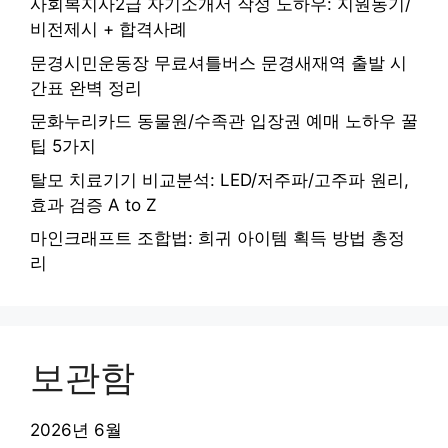
사회복지사2급 자기소개서 작성 노하우: 지원동기/
비전제시 + 합격사례
문경시민운동장 무료셔틀버스 문경새재역 출발 시
간표 완벽 정리
문화누리카드 동물원/수족관 입장권 예매 노하우 꿀
팁 5가지
탈모 치료기기 비교분석: LED/저주파/고주파 원리,
효과 검증 A to Z
마인크래프트 조합법: 희귀 아이템 획득 방법 총정
리
보관함
2026년 6월