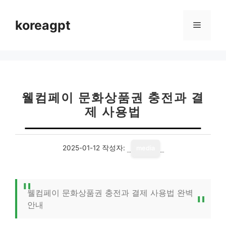
컨
텐
koreagpt
메
츠
로
뉴
건
너
뛰
기
웰컴페이 문화상품권 충전과 결
제 사용법
2025-01-12
작성자:
media
웰컴페이 문화상품권 충전과 결제 사용법 완벽
안내