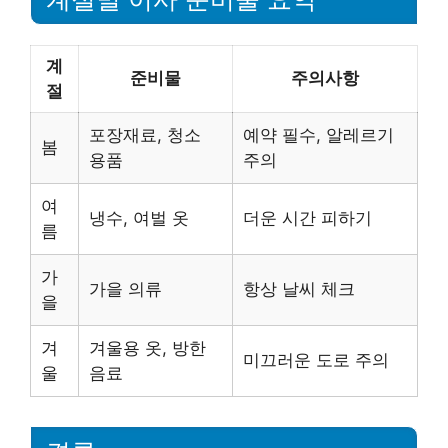
계
준비물
주의사항
절
포장재료, 청소
예약 필수, 알레르기
봄
용품
주의
여
냉수, 여벌 옷
더운 시간 피하기
름
가
가을 의류
항상 날씨 체크
을
겨
겨울용 옷, 방한
미끄러운 도로 주의
울
음료