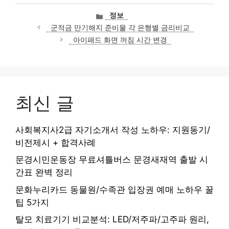
카
정보
테
군적금 만기해지 준비물 각 은행별 금리비교
고
아이패드 화면 꺼짐 시간 변경
리
최신 글
사회복지사2급 자기소개서 작성 노하우: 지원동기/
비전제시 + 합격사례
문경시민운동장 무료셔틀버스 문경새재역 출발 시
간표 완벽 정리
문화누리카드 동물원/수족관 입장권 예매 노하우 꿀
팁 5가지
탈모 치료기기 비교분석: LED/저주파/고주파 원리,