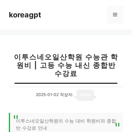
컨
텐
koreagpt
메
츠
로
뉴
건
너
뛰
기
이투스네오일산학원 수능관 학
원비 | 고등 수능 내신 종합반
수강료
2025-01-02
작성자:
media
이투스네오일산학원의 수능 대비 학원비와 종합
반 수강료 안내