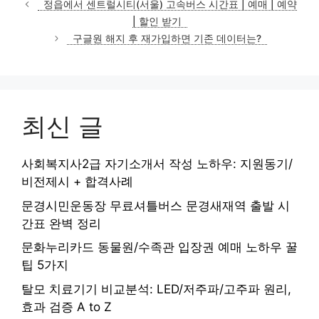
정읍에서 센트럴시티(서울) 고속버스 시간표 | 예매 | 예약
고
| 할인 받기
리
구글원 해지 후 재가입하면 기존 데이터는?
최신 글
사회복지사2급 자기소개서 작성 노하우: 지원동기/
비전제시 + 합격사례
문경시민운동장 무료셔틀버스 문경새재역 출발 시
간표 완벽 정리
문화누리카드 동물원/수족관 입장권 예매 노하우 꿀
팁 5가지
탈모 치료기기 비교분석: LED/저주파/고주파 원리,
효과 검증 A to Z