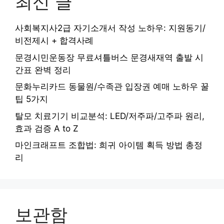
최신 글
사회복지사2급 자기소개서 작성 노하우: 지원동기/
비전제시 + 합격사례
문경시민운동장 무료셔틀버스 문경새재역 출발 시
간표 완벽 정리
문화누리카드 동물원/수족관 입장권 예매 노하우 꿀
팁 5가지
탈모 치료기기 비교분석: LED/저주파/고주파 원리,
효과 검증 A to Z
마인크래프트 조합법: 희귀 아이템 획득 방법 총정
리
보관함