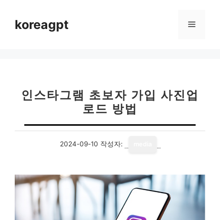
컨
텐
koreagpt
메
츠
로
뉴
건
너
뛰
기
인스타그램 초보자 가입 사진업
로드 방법
2024-09-10
작성자:
media