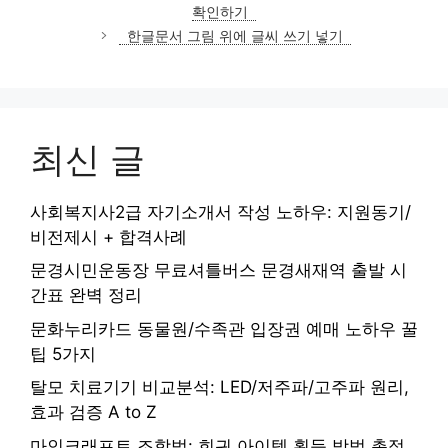
고
확인하기
리
한글문서 그림 위에 글씨 쓰기 넣기
최신 글
사회복지사2급 자기소개서 작성 노하우: 지원동기/
비전제시 + 합격사례
문경시민운동장 무료셔틀버스 문경새재역 출발 시
간표 완벽 정리
문화누리카드 동물원/수족관 입장권 예매 노하우 꿀
팁 5가지
탈모 치료기기 비교분석: LED/저주파/고주파 원리,
효과 검증 A to Z
마인크래프트 조합법: 희귀 아이템 획득 방법 총정