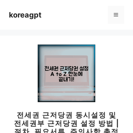
컨
텐
koreagpt
메
츠
로
뉴
건
너
뛰
기
전세권 근저당권 동시설정 및
전세권부 근저당권 설정 방법 |
절차, 필요서류, 주의사항 총정