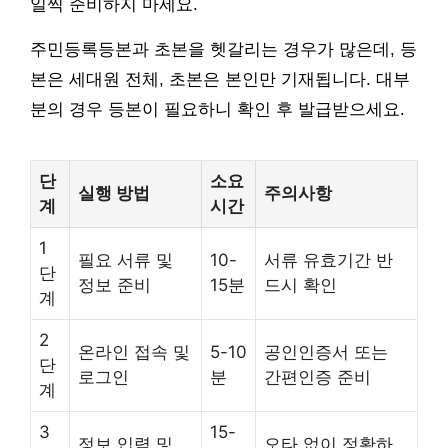
일찍 준비하지 마세요.
주민등록등본과 초본을 헷갈리는 경우가 많은데, 등
본은 세대원 전체, 초본은 본인만 기재됩니다. 대부
분의 경우 등본이 필요하니 확인 후 발급받으세요.
단
소요
실행 방법
주의사항
계
시간
1
필요 서류 및
10-
서류 유효기간 반
단
정보 준비
15분
드시 확인
계
2
온라인 접속 및
5-10
공인인증서 또는
단
로그인
분
간편인증 준비
계
3
15-
정보 입력 및
오타 없이 정확하