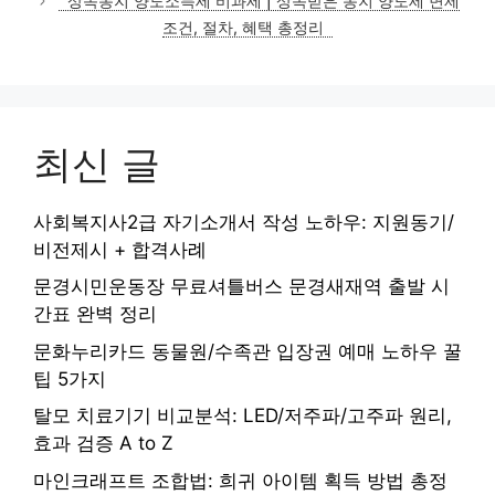
상속농지 양도소득세 비과세 | 상속받은 농지 양도세 면제
조건, 절차, 혜택 총정리
최신 글
사회복지사2급 자기소개서 작성 노하우: 지원동기/
비전제시 + 합격사례
문경시민운동장 무료셔틀버스 문경새재역 출발 시
간표 완벽 정리
문화누리카드 동물원/수족관 입장권 예매 노하우 꿀
팁 5가지
탈모 치료기기 비교분석: LED/저주파/고주파 원리,
효과 검증 A to Z
마인크래프트 조합법: 희귀 아이템 획득 방법 총정