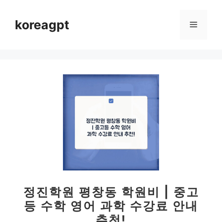
컨
텐
koreagpt
메
츠
로
뉴
건
너
뛰
기
정진학원 평창동 학원비 | 중고
등 수학 영어 과학 수강료 안내
추천!