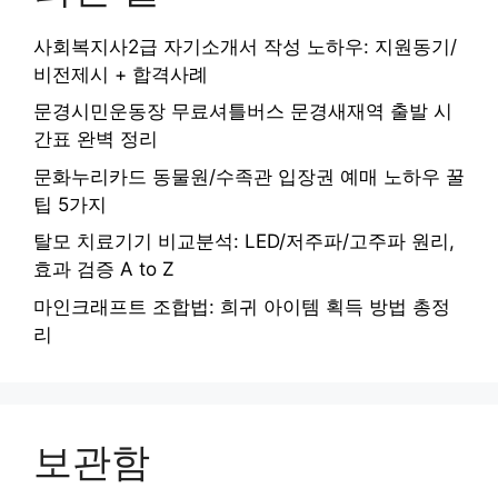
사회복지사2급 자기소개서 작성 노하우: 지원동기/
비전제시 + 합격사례
문경시민운동장 무료셔틀버스 문경새재역 출발 시
간표 완벽 정리
문화누리카드 동물원/수족관 입장권 예매 노하우 꿀
팁 5가지
탈모 치료기기 비교분석: LED/저주파/고주파 원리,
효과 검증 A to Z
마인크래프트 조합법: 희귀 아이템 획득 방법 총정
리
보관함