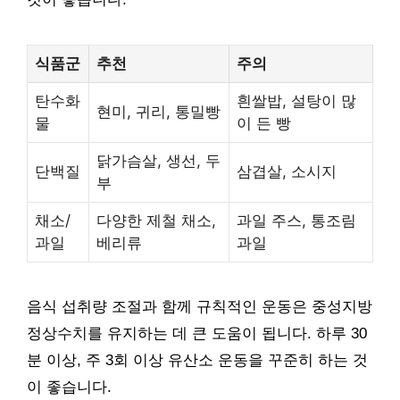
식품군
추천
주의
탄수화
흰쌀밥, 설탕이 많
현미, 귀리, 통밀빵
물
이 든 빵
닭가슴살, 생선, 두
단백질
삼겹살, 소시지
부
채소/
다양한 제철 채소,
과일 주스, 통조림
과일
베리류
과일
음식 섭취량 조절과 함께 규칙적인 운동은 중성지방
정상수치를 유지하는 데 큰 도움이 됩니다. 하루 30
분 이상, 주 3회 이상 유산소 운동을 꾸준히 하는 것
이 좋습니다.