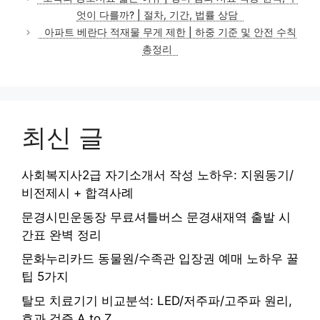
고
엇이 다를까? | 절차, 기간, 법률 상담
리
아파트 베란다 적재물 무게 제한 | 하중 기준 및 안전 수칙
총정리
최신 글
사회복지사2급 자기소개서 작성 노하우: 지원동기/
비전제시 + 합격사례
문경시민운동장 무료셔틀버스 문경새재역 출발 시
간표 완벽 정리
문화누리카드 동물원/수족관 입장권 예매 노하우 꿀
팁 5가지
탈모 치료기기 비교분석: LED/저주파/고주파 원리,
효과 검증 A to Z