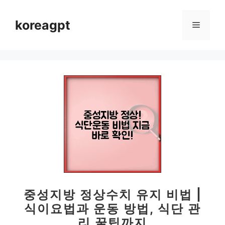
컨
텐
koreagpt
메
츠
로
뉴
건
너
뛰
기
중성지방 정상수치 유지 비법 |
식이요법과 운동 방법, 식단 관
리 꿀팁까지