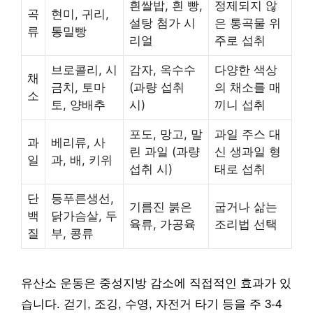
흰쌀밥, 흰 빵,
정제되지 않
곡
현미, 귀리,
설탕 첨가 시
은 통곡물 위
류
통밀빵
리얼
주로 섭취
브로콜리, 시
감자, 옥수수
다양한 색상
채
금치, 토마
(과량 섭취
의 채소를 매
소
토, 양배추
시)
끼니 섭취
포도, 망고, 말
과일 주스 대
과
베리류, 사
린 과일 (과량
신 생과일 형
일
과, 배, 키위
섭취 시)
태로 섭취
단
등푸른생선,
기름진 붉은
굽거나 삶는
백
닭가슴살, 두
육류, 가공육
조리법 선택
질
부, 콩류
유산소 운동은 중성지방 감소에 직접적인 효과가 있
습니다. 걷기, 조깅, 수영, 자전거 타기 등을 주 3-4