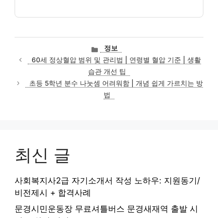
카
정보
테
60세 정상혈압 범위 및 관리법 | 연령별 혈압 기준 | 생활
고
습관 개선 팁
리
초등 5학년 분수 나눗셈 어려워함 | 개념 쉽게 가르치는 방
법
최신 글
사회복지사2급 자기소개서 작성 노하우: 지원동기/
비전제시 + 합격사례
문경시민운동장 무료셔틀버스 문경새재역 출발 시