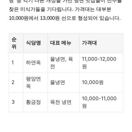
당’ 등 각기 다른 개성을 가진 냉면 맛집들이 진주를
찾은 미식가들을 기다립니다. 가격대는 대부분
10,000원에서 13,000원 선으로 형성되어 있습니다.
순
식당명
대표 메뉴
가격대
위
물냉면, 육
11,000-12,000
1
하연옥
전
원
평양면
2
물냉면
10,000원
옥
10,000-11,000
3
황금정
육전 냉면
원