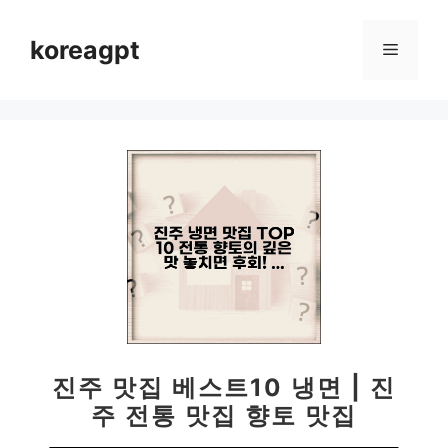
컨
텐
koreagpt
메
츠
로
뉴
건
너
뛰
기
진주 맛집 베스트10 냉면 | 진
주 전통 맛집 향토 맛집