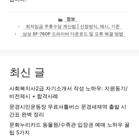
카
정보
테
최저임금 주휴수당 계산법 | 산정방식, 예시, 기준
고
삼성 SF-760P 드라이버 다운로드 및 오류 해결 방법
리
최신 글
사회복지사2급 자기소개서 작성 노하우: 지원동기/
비전제시 + 합격사례
문경시민운동장 무료셔틀버스 문경새재역 출발 시
간표 완벽 정리
문화누리카드 동물원/수족관 입장권 예매 노하우 꿀
팁 5가지