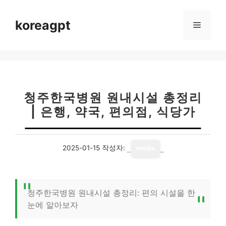
컨
텐
koreagpt
메
츠
로
뉴
건
너
뛰
기
청주한국병원 원내시설 총정리
| 은행, 약국, 편의점, 식당가
2025-01-15
작성자:
media
청주한국병원 원내시설 총정리: 편의 시설을 한
눈에 알아보자